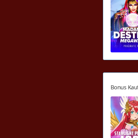
Bonus Kau