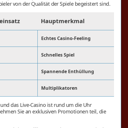
ler von der Qualität der Spiele begeistert sind.
einsatz
Hauptmerkmal
Echtes Casino-Feeling
Schnelles Spiel
Spannende Enthüllung
Multiplikatoren
und das Live-Casino ist rund um die Uhr
 nehmen Sie an exklusiven Promotionen teil, die