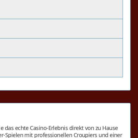
ie das echte Casino-Erlebnis direkt von zu Hause
er-Spielen mit professionellen Croupiers und einer