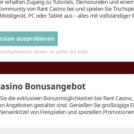
er erhalten Zugang zu Tutorials, Demorunden und einem
Community von Rant Casino bei und spielen Sie Tischspi
obilgerät, PC oder Tablet aus – alles mit vollständiger 
sion ausprobieren
ortungsbewusst spielen, es gelten die AGBs.
Casino Bonusangebot
ie die exklusiven Bonusmöglichkeiten bei Rant Casino, d
gen Angeboten gestaltet sind. Genießen Sie großzügige 
Nervenkitzel von Freispielen und speziellen Promotionen