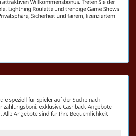
 attraktiven Willkommensbonus. Treten Sie der
ele, Lightning Roulette und trendige Game Shows
Privatsphäre, Sicherheit und fairem, lizenziertem
ie speziell für Spieler auf der Suche nach
Einzahlungsboni, exklusive Cashback-Angebote
. Alle Angebote sind für Ihre Bequemlichkeit