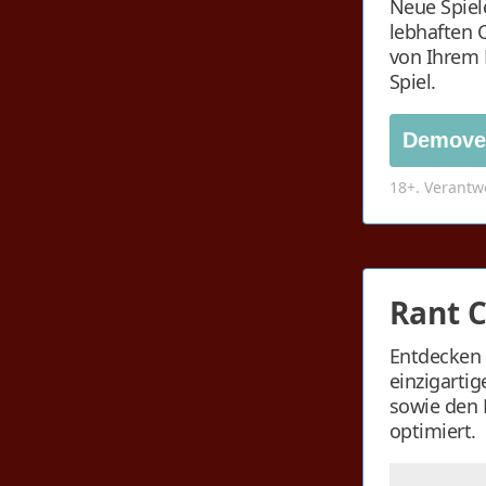
Neue Spiel
lebhaften 
von Ihrem M
Spiel.
Demover
18+. Verantw
Rant 
Entdecken S
einzigarti
sowie den 
optimiert.