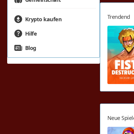
Trendend
Krypto kaufen
Hilfe
Blog
Neue Spiel